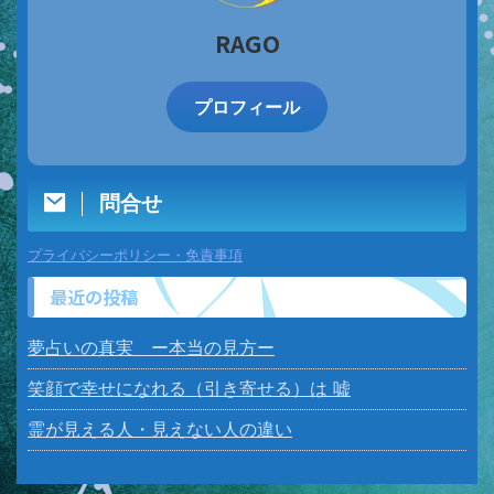
RAGO
プロフィール
問合せ
プライバシーポリシー・免責事項
最近の投稿
夢占いの真実 ー本当の見方ー
笑顔で幸せになれる（引き寄せる）は 嘘
霊が見える人・見えない人の違い