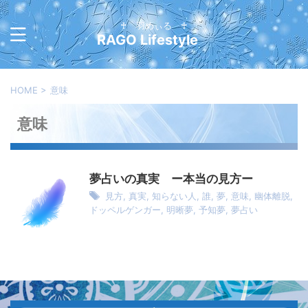
♰ 羽めぃる ♰
RAGO Lifestyle
HOME
>
意味
意味
夢占いの真実 ー本当の見方ー
見方
,
真実
,
知らない人
,
誰
,
夢
,
意味
,
幽体離脱
,
ドッペルゲンガー
,
明晰夢
,
予知夢
,
夢占い